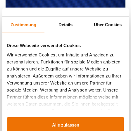
Zustimmung
Details
Über Cookies
Diese Webseite verwendet Cookies
Wir verwenden Cookies, um Inhalte und Anzeigen zu
personalisieren, Funktionen für soziale Medien anbieten
zu können und die Zugriffe auf unsere Website zu
analysieren. Außerdem geben wir Informationen zu Ihrer
Verwendung unserer Website an unsere Partner für
Aktuelles
soziale Medien, Werbung und Analysen weiter. Unsere
Partner führen diese Informationen möglicherweise mit
weiteren Daten zusammen, die Sie ihnen bereitgestellt
Die JMS-Gruppe dankt für die lang­
haben oder die sie im Rahmen Ihrer Nutzung der Dienste
jährige Mitarbeit
gesammelt haben.
Alle zulassen
Herzliche Gratulation zu den