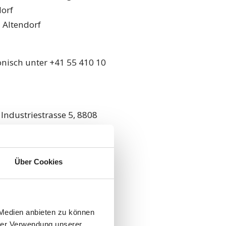
dorf
 Altendorf
nisch unter +41 55 410 10
ndustriestrasse 5, 8808
ustriestrasse 2, 8808
Über Cookies
lmeindstrasse 11, 8716
5, 8842 Unteriberg
 Medien anbieten zu können
 2, 8852 Altendorf
hrer Verwendung unserer