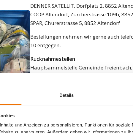
DENNER SATELLIT, Dorfplatz 2, 8852 Alten
COOP Altendorf, Zürcherstrasse 109b, 8852
SPAR, Churerstrasse 5, 8852 Altendorf
Bestellungen nehmen wir gerne auch telefo
10 entgegen.
Rücknahmestellen
Hauptsammelstelle Gemeinde Freienbach, I
Pfäffikon
Entsorgungspark Landolt Transport AG, Ind
Pfäffikon
Details
Entsorgungspark Landolt Transport AG, Al
Schmerikon
Cookies
Fässler Transporte Ybrig GmbH, Industrie 
nhalte und Anzeigen zu personalisieren, Funktionen für soziale
Gemeinde-Sammelstelle Dorfgaden, Büelhof
Website zu analysieren. Außerdem geben wir Informationen zu I