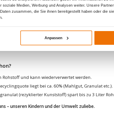
r soziale Medien, Werbung und Analysen weiter. Unsere Partner
Infos
 Daten zusammen, die Sie ihnen bereitgestellt haben oder die s
www.landolt.ch
n.
www.kunststoffsammelsack.ch
Weitere Informationen finden Sie in unsere
Anpassen
chon?
ein Rohstoff und kann wiederverwertet werden.
ecyclingquote liegt bei ca. 60% (Mahlgut, Granulat etc.).
anulat (rezyklierter Kunststoff) spart bis zu 3 Liter Roh
ns – unseren Kindern und der Umwelt zuliebe.