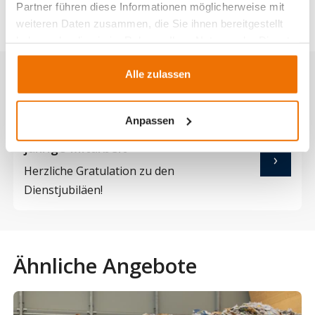
Partner führen diese Informationen möglicherweise mit
weiteren Daten zusammen, die Sie ihnen bereitgestellt
haben oder die sie im Rahmen Ihrer Nutzung der Dienste
gesammelt haben.
Alle zulassen
Aktuelles
Anpassen
Die JMS-Gruppe dankt für die lang­
jährige Mitarbeit
Herzliche Gratulation zu den
Dienstjubiläen!
Ähnliche Angebote