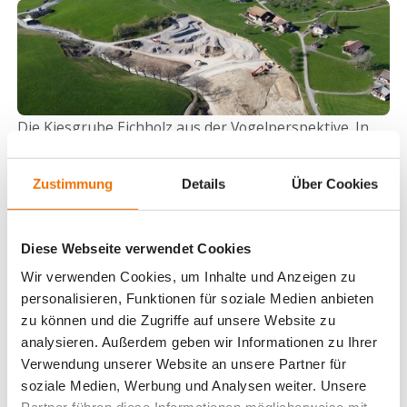
Die Kiesgrube Eichholz aus der Vogelperspektive. In
Kleingewässern und an den Randbereichen der Grube
befinden sich wertvolle Lebensräume.
Zustimmung
Details
Über Cookies
Ökologische Erfolge in Gommiswald sichtbar
Diese Webseite verwendet Cookies
Im Abbaugebiet Schönenbach konnte im Jahr 2020
erstmals ein Kammmolch gesichtet werden. Diese
Wir verwenden Cookies, um Inhalte und Anzeigen zu
personalisieren, Funktionen für soziale Medien anbieten
Sichtung ist eine Sensation, da auch der Kammmolch
zu können und die Zugriffe auf unsere Website zu
eine stark gefährdete Art darstellt. In der Region
analysieren. Außerdem geben wir Informationen zu Ihrer
konnte bisher lediglich im Kaltbrunner Riet ein kleines
Verwendung unserer Website an unsere Partner für
Vorkommen nachgewiesen werden.
soziale Medien, Werbung und Analysen weiter. Unsere