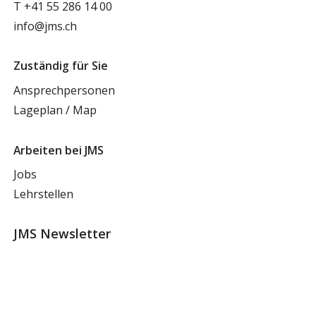
T
+41 55 286 14 00
info@jms.ch
Zuständig für Sie
Ansprechpersonen
Lageplan / Map
Arbeiten bei JMS
Jobs
Lehrstellen
JMS Newsletter
Wir halten Sie auf dem Laufenden mit dem
regelmässigen Newsletter der JMS-Gruppe.
Für Newsletter anmelden