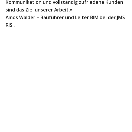
Kommunikation und vollständig zufriedene Kunden
sind das Ziel unserer Arbeit.»
Amos Walder – Bauführer und Leiter BIM bei der JMS
RISI.
Hauptsitz
Johann Müller AG
Allmeindstrasse 11
Postfach
8716 Schmerikon