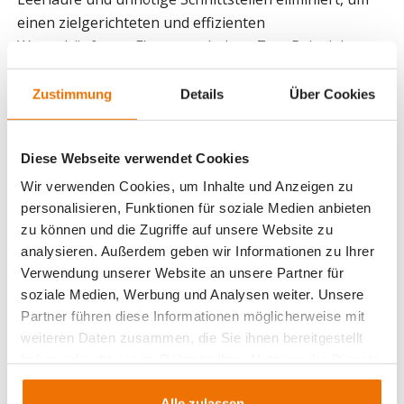
einen zielgerichteten und effizienten
Wertschöpfungs-Fluss zu erhalten. Zum Beispiel
wurden bei der Anpassung des Baustellenprozess der
Nagelwände 20% der Personalstunden eingespart.
Zustimmung
Details
Über Cookies
Weiter wurde eine Leistungskennzahl (KPI) entwickelt,
die die Leistung auf der Baustelle faktenbasiert
Diese Webseite verwendet Cookies
visualisiert. Auch die Rapportierung mittels
Bohrprotokollen wird seit mehr als fünf Jahren digital
Wir verwenden Cookies, um Inhalte und Anzeigen zu
personalisieren, Funktionen für soziale Medien anbieten
abgewickelt, sodass für jedes Bohrverfahren die Daten
zu können und die Zugriffe auf unsere Website zu
auf den Tablets der Poliere unmittelbar übermittelt
analysieren. Außerdem geben wir Informationen zu Ihrer
werden. Die Rapporte stehen so in Echtzeit den
Verwendung unserer Website an unsere Partner für
Bauführern und auch dem Backoffice zur Verfügung.
soziale Medien, Werbung und Analysen weiter. Unsere
Lean Management ist für die JMS RISI keine einmalige
Partner führen diese Informationen möglicherweise mit
Aufgabe, sondern eine im Unternehmen verankerte
weiteren Daten zusammen, die Sie ihnen bereitgestellt
Methodik hin zu effizienten Prozessen entlang der
haben oder die sie im Rahmen Ihrer Nutzung der Dienste
gesamten Wertschöpfungskette.
gesammelt haben.
Alle zulassen