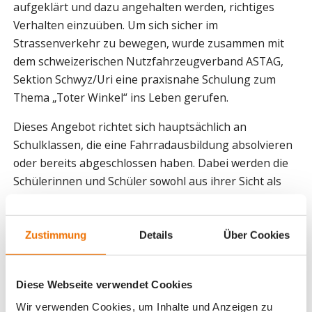
aufgeklärt und dazu angehalten werden, richtiges
Verhalten einzuüben. Um sich sicher im
Strassenverkehr zu bewegen, wurde zusammen mit
dem schweizerischen Nutzfahrzeugverband ASTAG,
Sektion Schwyz/Uri eine praxisnahe Schulung zum
Thema „Toter Winkel“ ins Leben gerufen.
Dieses Angebot richtet sich hauptsächlich an
Schulklassen, die eine Fahrradausbildung absolvieren
oder bereits abgeschlossen haben. Dabei werden die
Schülerinnen und Schüler sowohl aus ihrer Sicht als
Verkehrsteilnehmende, als auch aus der Optik des
Chauffeurs mit den besonderen Herausforderungen
konfrontiert. Gerne steht der anwesende Chauffeur
Zustimmung
Details
Über Cookies
auf die vielen Kinderfragen Rede und Antwort. Und
natürlich darf auch nicht das Setzen in einen
Diese Webseite verwendet Cookies
Lastwagen fehlen.
Wir verwenden Cookies, um Inhalte und Anzeigen zu