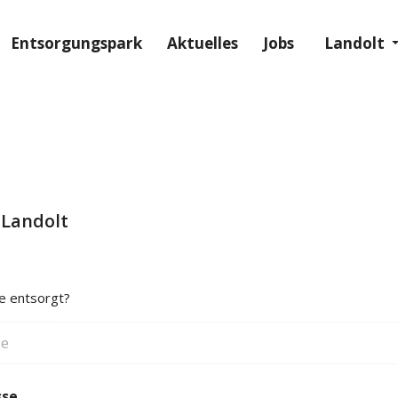
Entsorgungs­park
Aktuelles
Jobs
Landolt
 Landolt
e entsorgt?
sse