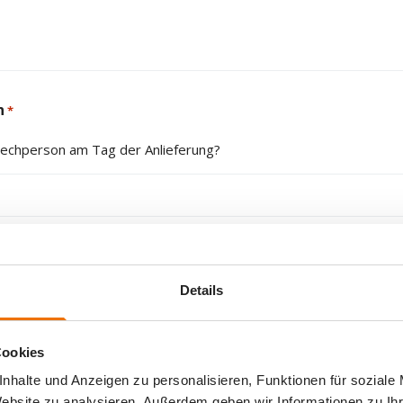
n
*
rechperson am Tag der Anlieferung?
Details
 Zeitfenster für die Anlieferung
Cookies
nhalte und Anzeigen zu personalisieren, Funktionen für soziale
Website zu analysieren. Außerdem geben wir Informationen zu I