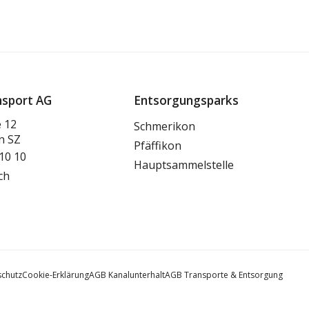
nsport AG
Entsorgungsparks
e 12
Schmerikon
n SZ
Pfäffikon
10 10
Hauptsammelstelle
ch
schutz
Cookie-Erklärung
AGB Kanalunterhalt
AGB Transporte & Entsorgung