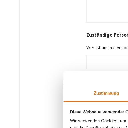
Zuständige Perso
Wer ist unsere Ansp
Datum
*
Zustimmung
TT
Schrägstrich
MM
Informationen zum
Diese Webseite verwendet 
Schrägstrich
Wir verwenden Cookies, um I
JJJJ
und die Zugriffe auf unsere 