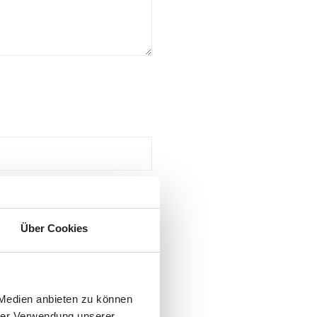
Über Cookies
 Medien anbieten zu können
hrer Verwendung unserer