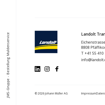
Landolt Tra
Bestellung Muldenservice
Eichenstrass
8808 Pfäffiko
T
+41 55 410 
info@landolt.
-
JMS-Gruppe
© 2026 Johann Müller AG
Impressum
Daten