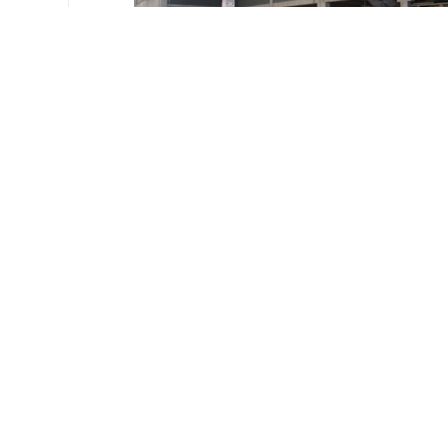
Entsorgungspark Engelhölzli
Rüegg Karl 
Transport A
Engelhölzlist
8645 Jona
T
+41 55 212 