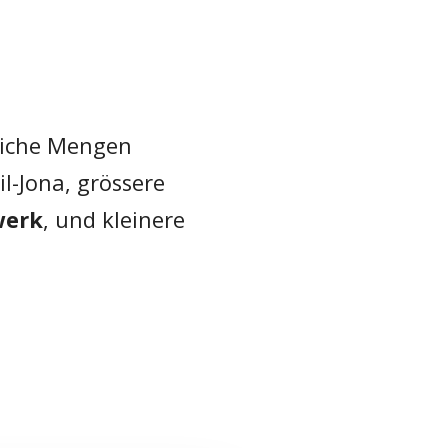
liche Mengen
l-Jona, grössere
werk
, und kleinere