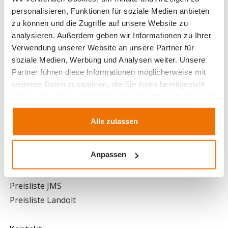
personalisieren, Funktionen für soziale Medien anbieten
Hauptsitz
zu können und die Zugriffe auf unsere Website zu
Johann Müller AG
analysieren. Außerdem geben wir Informationen zu Ihrer
Allmeindstrasse 11
Verwendung unserer Website an unsere Partner für
Postfach
soziale Medien, Werbung und Analysen weiter. Unsere
8716 Schmerikon
Partner führen diese Informationen möglicherweise mit
weiteren Daten zusammen, die Sie ihnen bereitgestellt
JMS-Gruppe
haben oder die sie im Rahmen Ihrer Nutzung der Dienste
gesammelt haben.
Geschäftsleitung
Alle zulassen
Über uns
Infos
Anpassen
Aktuelles
Preisliste JMS
Preisliste Landolt