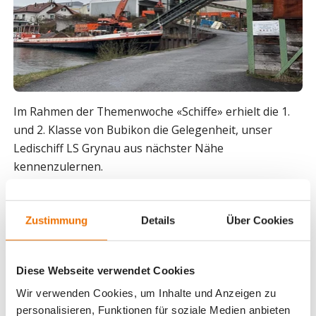
Im Rahmen der Themenwoche «Schiffe» erhielt die 1.
und 2. Klasse von Bubikon die Gelegenheit, unser
Ledischiff LS Grynau aus nächster Nähe
kennenzulernen.
Während einer spannenden Führung erklärten
unsere Mitarbeitenden den interessierten
Zustimmung
Details
Über Cookies
Schülerinnen und Schülern, weshalb Kies auch heute
noch über den Wasserweg transportiert wird, wie
dadurch das Strassennetz und die Umwelt entlastet
Diese Webseite verwendet Cookies
werden und welche Herausforderungen der Unterhalt
Wir verwenden Cookies, um Inhalte und Anzeigen zu
solcher Lastschiffe mit sich bringt.
personalisieren, Funktionen für soziale Medien anbieten