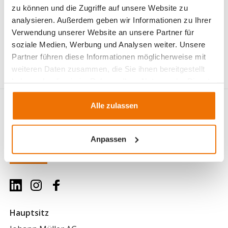
zu können und die Zugriffe auf unsere Website zu
Es freut uns, den Kindern die traditionsreiche
analysieren. Außerdem geben wir Informationen zu Ihrer
Schifffahrt auf dem Zürichsee sowie die Bedeutung
Verwendung unserer Website an unsere Partner für
des wichtigen Rohstoffs Kies nähergebracht zu haben.
soziale Medien, Werbung und Analysen weiter. Unsere
Das grosse Interesse zeigte, wie spannend die Welt
Partner führen diese Informationen möglicherweise mit
der Schiffe auch für die jüngste Generation ist.
weiteren Daten zusammen, die Sie ihnen bereitgestellt
haben oder die sie im Rahmen Ihrer Nutzung der Dienste
gesammelt haben.
Alle zulassen
Anpassen
Hauptsitz