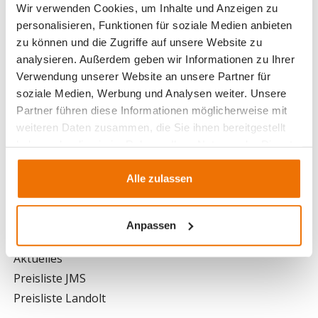
Wir verwenden Cookies, um Inhalte und Anzeigen zu
personalisieren, Funktionen für soziale Medien anbieten
Hauptsitz
zu können und die Zugriffe auf unsere Website zu
analysieren. Außerdem geben wir Informationen zu Ihrer
Johann Müller AG
Verwendung unserer Website an unsere Partner für
Allmeindstrasse 11
soziale Medien, Werbung und Analysen weiter. Unsere
Postfach
8716 Schmerikon
Partner führen diese Informationen möglicherweise mit
weiteren Daten zusammen, die Sie ihnen bereitgestellt
haben oder die sie im Rahmen Ihrer Nutzung der Dienste
JMS-Gruppe
gesammelt haben.
Geschäftsleitung
Alle zulassen
Über uns
Anpassen
Infos
Aktuelles
Preisliste JMS
Preisliste Landolt