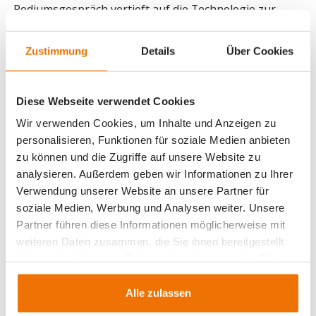
Podiumsgespräch vertieft auf die Technologie zur
Speicherung von CO₂ im Betongranulat eingegangen.
Zustimmung
Details
Über Cookies
Die Anmeldung ist unter folgendem
Link
möglich.
Einladung Energietreff Beton
Diese Webseite verwendet Cookies
Wir verwenden Cookies, um Inhalte und Anzeigen zu
personalisieren, Funktionen für soziale Medien anbieten
zu können und die Zugriffe auf unsere Website zu
analysieren. Außerdem geben wir Informationen zu Ihrer
Verwendung unserer Website an unsere Partner für
soziale Medien, Werbung und Analysen weiter. Unsere
Partner führen diese Informationen möglicherweise mit
weiteren Daten zusammen, die Sie ihnen bereitgestellt
haben oder die sie im Rahmen Ihrer Nutzung der Dienste
Hauptsitz
gesammelt haben.
Johann Müller AG
Alle zulassen
Allmeindstrasse 11