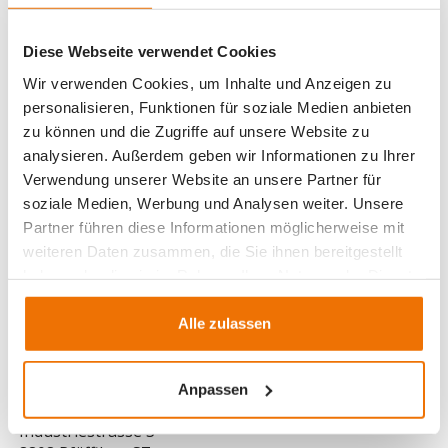
Sekundärmaterial und weniger Zement als bei
herkömmlichem Recyclingbeton nachhaltig CO₂ im
Beton gespeichert werden kann.
Diese Webseite verwendet Cookies
Wir verwenden Cookies, um Inhalte und Anzeigen zu
Das Themenheft kann als E-Paper unter folgendem
personalisieren, Funktionen für soziale Medien anbieten
Link
gelesen werden.
zu können und die Zugriffe auf unsere Website zu
analysieren. Außerdem geben wir Informationen zu Ihrer
Verwendung unserer Website an unsere Partner für
soziale Medien, Werbung und Analysen weiter. Unsere
Partner führen diese Informationen möglicherweise mit
weiteren Daten zusammen, die Sie ihnen bereitgestellt
haben oder die sie im Rahmen Ihrer Nutzung der Dienste
gesammelt haben.
Alle zulassen
Beton AG Pfäffikon SZ
Anpassen
Beton AG Etzel+Linth
Industriestrasse 3