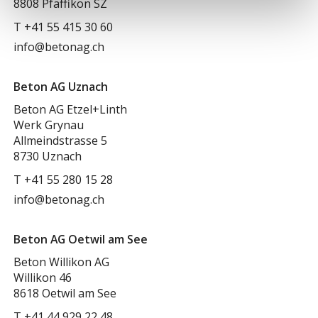
8808 Pfäffikon SZ
T
+41 55 415 30 60
info@betonag.ch
Beton AG Uznach
Beton AG Etzel+Linth
Werk Grynau
Allmeindstrasse 5
8730 Uznach
T
+41 55 280 15 28
info@betonag.ch
Beton AG Oetwil am See
Beton Willikon AG
Willikon 46
8618 Oetwil am See
T
+41 44 929 22 48