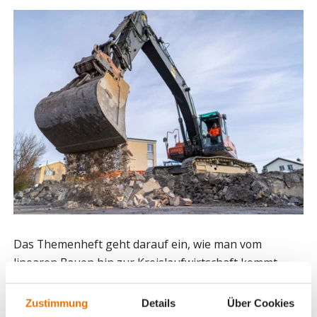
Das Themenheft geht darauf ein, wie man vom
linearen Bauen hin zur Kreislaufwirtschaft kommt.
Dabei wird unter anderem anhand unseres Zirkulit-
Partners, der Kästli Bau Bern aufgezeigt, wie mit mehr
Zustimmung
Details
Über Cookies